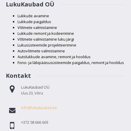
LukuKaubad OÜ
Lukkude avamine
Lukkude paigaldus
Võtmete valmistamine
Lukkude remont ja kodeerimine
Võtmete valmistamine luku järgi
Lukusüsteemide projekteerimine
Autovõtmete valmistamine
Autolukkude avamine, remont ja hooldus
Fono- ja läbipääsusüsteemide paigaldus, remont ja hooldus
Kontakt
LukuKaubad OÜ
Uus 23, Võru
info@lukukaubad.ee
+372 58 666 603