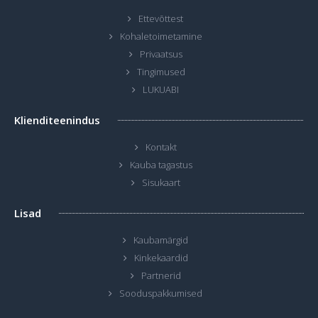
Ettevõttest
Kohaletoimetamine
Privaatsus
Tingimused
LUKUABI
Klienditeenindus
Kontakt
Kauba tagastus
Sisukaart
Lisad
Kaubamärgid
Kinkekaardid
Partnerid
Sooduspakkumised