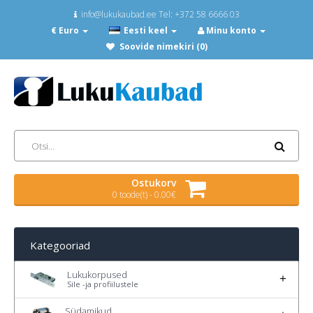
info@lukukaubad.ee Tel: +372 58 6666 03
€ Euro
Eesti keel
Minu konto
Soovide nimekiri (0)
Ostukorv
0 toode(t) - 0.00€
Kategooriad
Lukukorpused
Sile -ja profiilustele
Südamikud