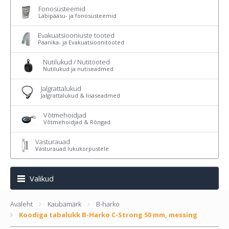
Fonosüsteemid
Läbipääsu- ja fonosüsteemid
Evakuatsiooniuste tooted
Paanika- ja Evakuatsioonitooted
Nutilukud / Nutitooted
Nutilukud ja nutiseadmed
Jalgrattalukud
Jalgrattalukud & lisaseadmed
Võtmehoidjad
Võtmehoidjad & Rõngad
Vasturauad
Vasturauad lukukorpustele
Valikud
Avaleht
Kaubamärk
B-harko
Koodiga tabalukk B-Harko C-Strong 50 mm, messing