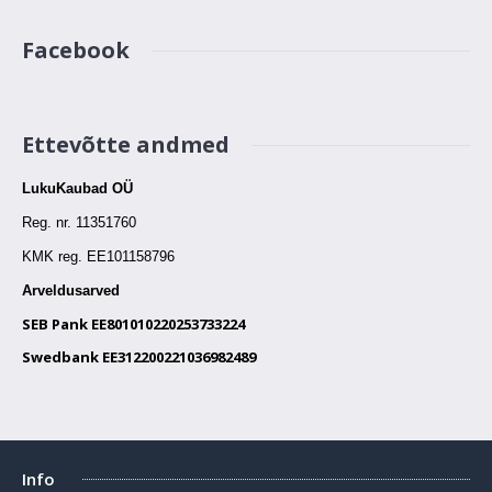
Facebook
Ettevõtte andmed
LukuKaubad OÜ
Reg. nr. 11351760
KMK reg.
EE101158796
Arveldusarved
SEB Pank EE801010220253733224
Swedbank EE312200221036982489
Info