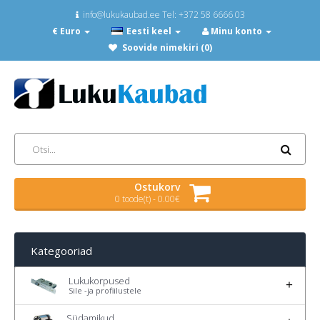
info@lukukaubad.ee Tel: +372 58 6666 03
€ Euro
Eesti keel
Minu konto
Soovide nimekiri (0)
Ostukorv
0 toode(t) - 0.00€
Kategooriad
Lukukorpused
Sile -ja profiilustele
Südamikud