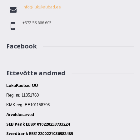
info@lukukaubad.ee
+372 58 666 603
Facebook
Ettevõtte andmed
LukuKaubad OÜ
Reg. nr. 11351760
KMK reg.
EE101158796
Arveldusarved
SEB Pank EE801010220253733224
Swedbank EE312200221036982489