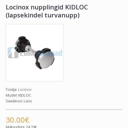
Locinox nupplingid KIDLOC
(lapsekindel turvanupp)
Tootja:
Locinox
Mudel:
KIDLOC
Saadavus:
Laos
30.00€
Maksudeta: 24.19€