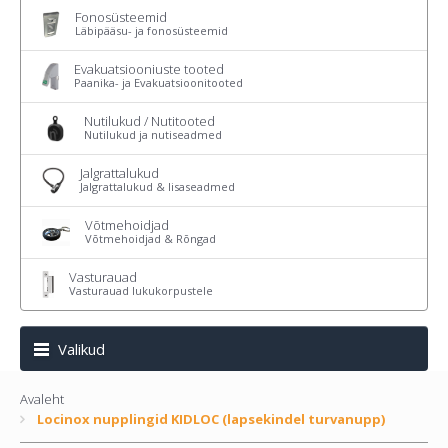
Fonosüsteemid
Läbipääsu- ja fonosüsteemid
Evakuatsiooniuste tooted
Paanika- ja Evakuatsioonitooted
Nutilukud / Nutitooted
Nutilukud ja nutiseadmed
Jalgrattalukud
Jalgrattalukud & lisaseadmed
Võtmehoidjad
Võtmehoidjad & Rõngad
Vasturauad
Vasturauad lukukorpustele
Valikud
Avaleht
Locinox nupplingid KIDLOC (lapsekindel turvanupp)