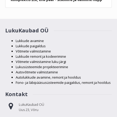
LukuKaubad OÜ
Lukkude avamine
Lukkude paigaldus
Võtmete valmistamine
Lukkude remont ja kodeerimine
Võtmete valmistamine luku järgi
Lukusüsteemide projekteerimine
Autovõtmete valmistamine
Autolukkude avamine, remont ja hooldus
Fono- ja läbipääsusüsteemide paigaldus, remont ja hooldus
Kontakt
LukuKaubad OÜ
Uus 23, Võru